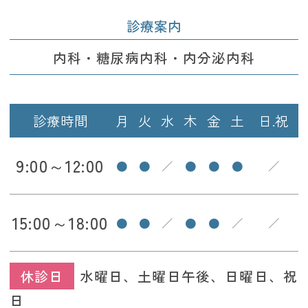
診療案内
内科・糖尿病内科・内分泌内科
診療時間
月
火
水
木
金
土
日.祝
9:00～12:00
●
●
／
●
●
●
／
15:00～18:00
●
●
／
●
●
／
／
休診日
水曜日、土曜日午後、日曜日、祝
日