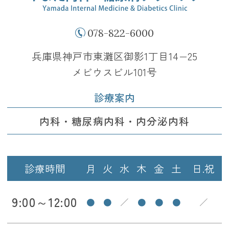
078-822-6000
兵庫県神戸市東灘区御影1丁目14−25
メビウスビル101号
診療案内
内科・糖尿病内科・内分泌内科
診療時間
月
火
水
木
金
土
日.祝
9:00～12:00
●
●
／
●
●
●
／