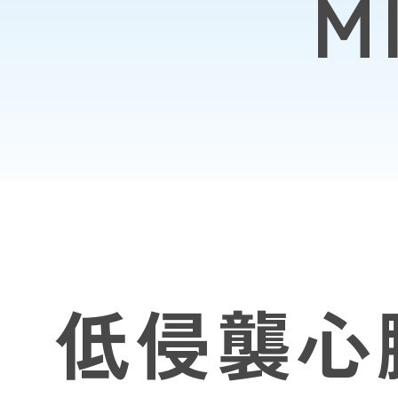
M
低侵襲心