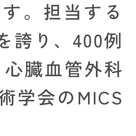
ます。担当する
誇り、400例
る心臓血管外科
学会のMICS