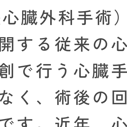
侵襲心臓外科手術
開する従来の
創で行う心臓
なく、術後の
です。近年、